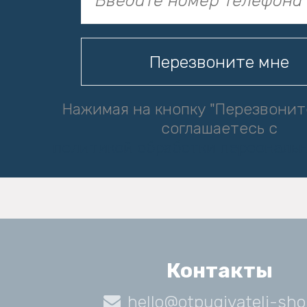
Нажимая на кнопку "Перезвонит
соглашаетесь с
политикой обработки персональ
Контакты
hello@otpugivateli-sho