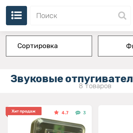
Ф
Звуковые отпугивател
8 товаров
4.7
3