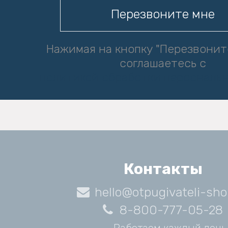
Нажимая на кнопку "Перезвонит
соглашаетесь с
политикой обработки персональ
Контакты
hello@otpugivateli-sho
8-800-777-05-28