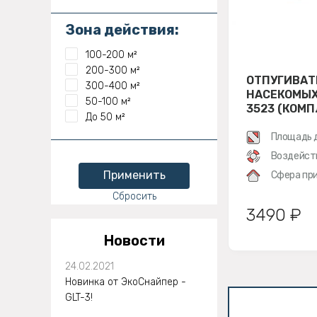
Зона действия:
100-200 м²
200-300 м²
ОТПУГИВАТ
300-400 м²
НАСЕКОМЫХ
50-100 м²
3523 (КОМП
До 50 м²
Площадь 
Воздейст
Применить
Сфера при
Сбросить
3490 ₽
Новости
24.02.2021
Новинка от ЭкоСнайпер -
GLT-3!