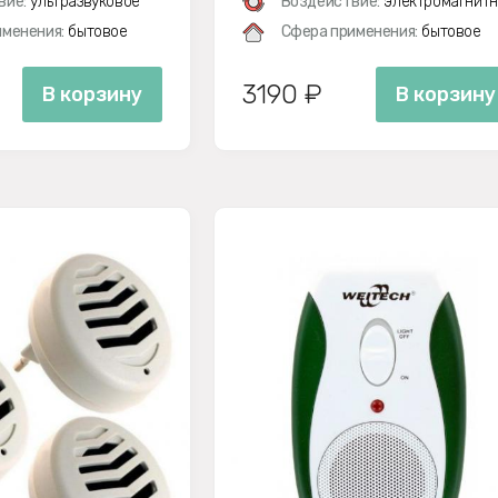
вие:
ультразвуковое
Воздействие:
электромагнитн
менения:
бытовое
Сфера применения:
бытовое
3190 ₽
В корзину
В корзину