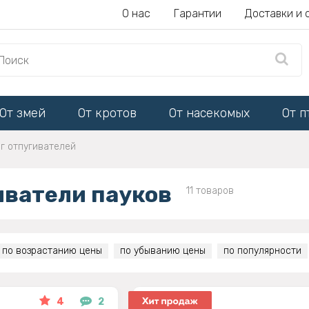
О нас
Гарантии
Доставки и 
От змей
От кротов
От насекомых
От п
г отпугивателей
иватели пауков
11 товаров
по возрастанию цены
по убыванию цены
по популярности
4
2