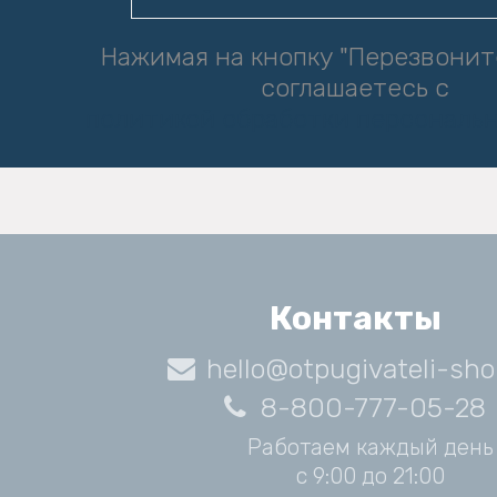
Нажимая на кнопку "Перезвонит
соглашаетесь с
политикой обработки персональ
Контакты
hello@otpugivateli-sho
8-800-777-05-28
Работаем каждый день
с 9:00 до 21:00